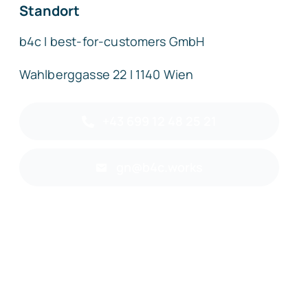
Standort
b4c I best-for-customers GmbH
Wahlberggasse 22 I 1140 Wien
+43 699 12 48 25 21
gn@b4c.works