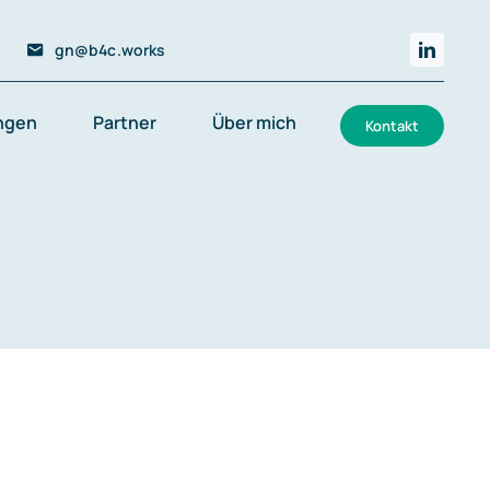
gn@b4c.works
ungen
Partner
Über mich
Kontakt