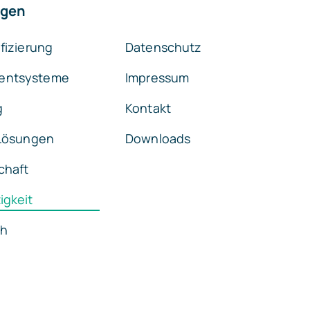
ngen
ifizierung
Datenschutz
entsysteme
Impressum
g
Kontakt
 Lösungen
Downloads
chaft
igkeit
ch